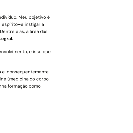
ndivíduo. Meu objetivo é
espírito–e instigar a
entre elas, a área das
tegral.
envolvimento, e isso que
ia e, consequentemente,
cine (medicina do corpo
nha formação como