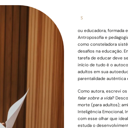
S
ou educadora, formada 
Antroposofia e pedagogia
como consteladora sistêm
desafios na educação. E
tarefa de educar deve se
início de tudo é o autoc
adultos em sua autoedu
parentalidade autêntica e
Como autora, escrevi os 
falar sobre a vida
? Desco
morte (para adultos); a
Inteligência Emocional, I
com esse olhar que ideal
estuda o desenvolvimento