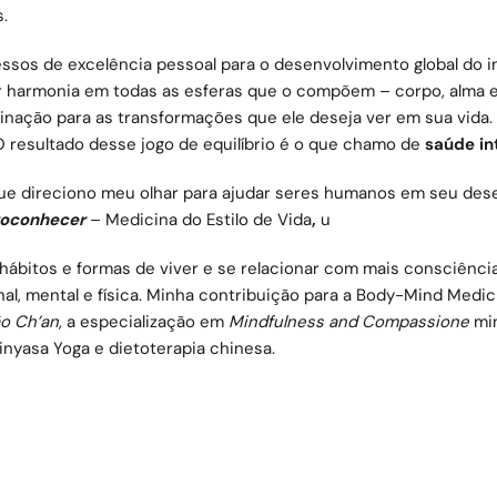
.
essos de excelência pessoal para o desenvolvimento global do i
r harmonia em todas as esferas que o compõem – corpo, alma e 
ação para as transformações que ele deseja ver em sua vida. D
O resultado desse jogo de equilíbrio é o que chamo de
saúde in
que direciono meu olhar para ajudar seres humanos em seu des
oconhecer
– Medicina do Estilo de Vida
,
u
 hábitos e formas de viver e se relacionar com mais consciênc
l, mental e física. Minha contribuição para a Body-Mind Medi
o Ch’an
, a especialização em
Mindfulness and Compassione
mi
nyasa Yoga e dietoterapia chinesa.