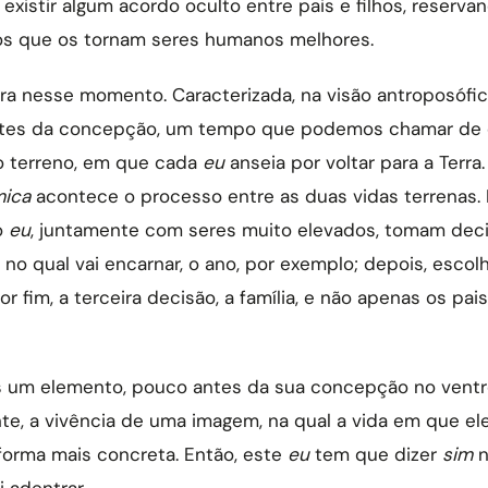
e existir algum acordo oculto entre pais e filhos, reserv
ios que os tornam seres humanos melhores.
tra nesse momento. Caracterizada, na visão antroposófi
ntes da concepção, um tempo que podemos chamar de 
o terreno, em que cada
eu
anseia por voltar para a Terr
mica
acontece o processo entre as duas vidas terrenas.
o
eu
, juntamente com seres muito elevados, tomam decis
o qual vai encarnar, o ano, por exemplo; depois, escolhe
 por fim, a terceira decisão, a família, e não apenas os pai
.
is um elemento, pouco antes da sua concepção no vent
e, a vivência de uma imagem, na qual a vida em que ele 
forma mais concreta. Então, este
eu
tem que dizer
sim
n
i adentrar.