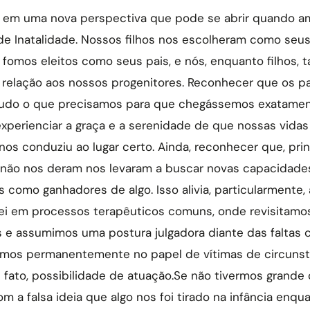
 em uma nova perspectiva que pode se abrir quando am
de Inatalidade. Nossos filhos nos escolheram como seus
m, fomos eleitos como seus pais, e nós, enquanto filhos
relação aos nossos progenitores. Reconhecer que os p
udo o que precisamos para que chegássemos exatame
xperienciar a graça e a serenidade de que nossas vida
nos conduziu ao lugar certo. Ainda, reconhecer que, pri
 não nos deram nos levaram a buscar novas capacidades
s como ganhadores de algo. Isso alivia, particularmente,
i em processos terapêuticos comuns, onde revisitamos 
s e assumimos uma postura julgadora diante das faltas
camos permanentemente no papel de vítimas de circunst
 fato, possibilidade de atuação.Se não tivermos grande 
m a falsa ideia que algo nos foi tirado na infância enqu