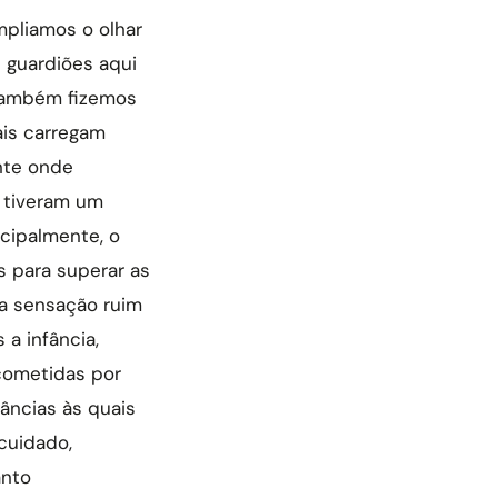
pliamos o olhar
 guardiões aqui
, também fizemos
ais carregam
nte onde
s tiveram um
ncipalmente, o
 para superar as
 a sensação ruim
a infância,
 cometidas por
âncias às quais
cuidado,
anto