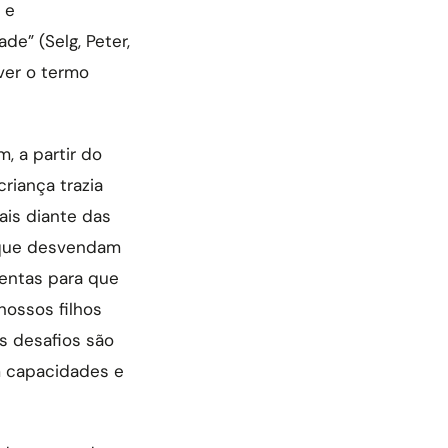
 e
dade” (Selg, Peter,
ever o termo
, a partir do
riança trazia
ais diante das
 que desvendam
mentas para que
nossos filhos
s desafios são
m capacidades e