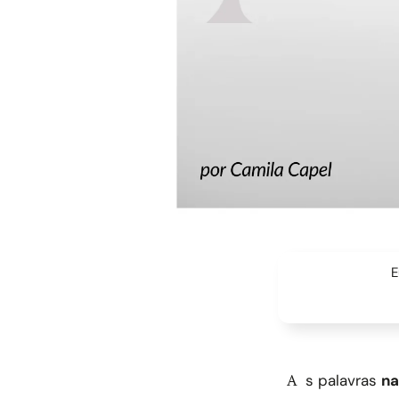
E
As palavras
na