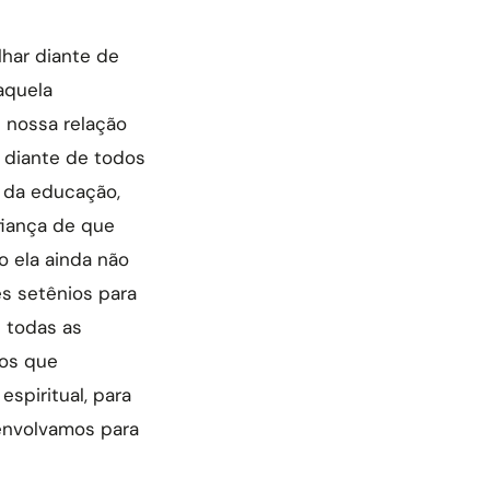
lhar diante de
aquela
, nossa relação
 diante de todos
 da educação,
fiança de que
 ela ainda não
s setênios para
 todas as
ios que
spiritual, para
envolvamos para