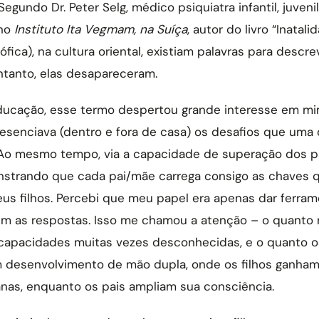
 Segundo Dr. Peter Selg, médico psiquiatra infantil, juvenil
no
Instituto Ita Vegmam, na Suíça
, autor do livro “Inatali
fica), na cultura oriental, existiam palavras para descr
entanto, elas desapareceram.
ducação, esse termo despertou grande interesse em mim
enciava (dentro e fora de casa) os desafios que uma c
. Ao mesmo tempo, via a capacidade de superação dos p
nstrando que cada pai/mãe carrega consigo as chaves
us filhos. Percebi que meu papel era apenas dar ferra
m as respostas. Isso me chamou a atenção – o quanto 
apacidades muitas vezes desconhecidas, e o quanto o
m desenvolvimento de mão dupla, onde os filhos ganha
nas, enquanto os pais ampliam sua consciência.