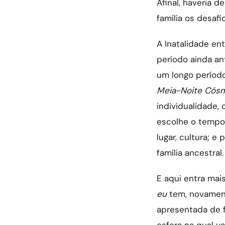
Afinal, haveria d
família os desaf
A Inatalidade en
período ainda a
um longo períod
Meia-Noite Cós
individualidade, 
escolhe o tempo n
lugar, cultura; e
família ancestral
E aqui entra ma
eu
tem, novament
apresentada de 
esfera na qual va