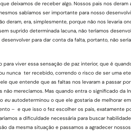
u que deixamos de receber algo. Nossos pais nos deram
mesmos sabíamos ser importante para nosso desenvolvi
não deram, era, simplesmente, porque não nos levaria o
ssem suprido determinada lacuna, não teríamos desenvo
desenvolver para dar conta da falta, portanto, não se
 para viver essa sensação de paz interior, que é quan
 ou nunca ter recebido, correndo o risco de ser uma eter
 ele que entende que as faltas nos levaram a passar por
ais não merecíamos. Mas quando entra o significado da In
so
eu
autodeterminou o que ele gostaria de melhorar em
nto – e que isso o fez escolher os pais, exatamente p
aríamos a dificuldade necessária para buscar habilidad
ão da mesma situação e passamos a agradecer nossos p