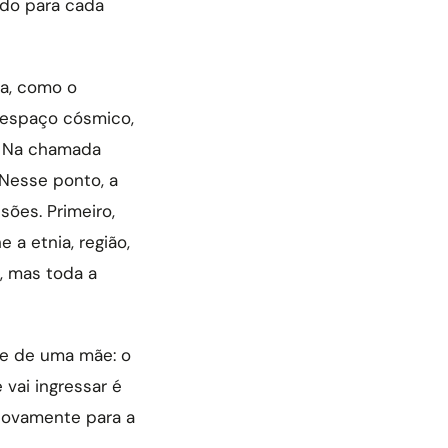
ando para cada
ca, como o
espaço cósmico,
a. Na chamada
 Nesse ponto, a
ões. Primeiro,
 a etnia, região,
s, mas toda a
re de uma mãe: o
vai ingressar é
ovamente para a