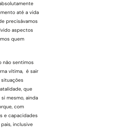
 absolutamente
mento até a vida
nde precisávamos
lvido aspectos
ríamos quem
do não sentimos
na vítima, é sair
 situações
atalidade, que
 si mesmo, ainda
orque, com
es e capacidades
ais, inclusive