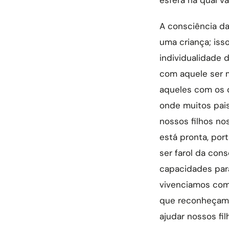
A consciência d
uma criança; iss
individualidade d
com aquele ser 
aqueles com os 
onde muitos pai
nossos filhos no
está pronta, por
ser farol da con
capacidades para
vivenciamos com 
que reconheçamo
ajudar nossos fil