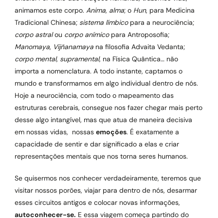
animamos este corpo.
Anima
,
alma
; o
Hun
, para Medicina
Tradicional Chinesa;
sistema límbico
para a neurociência;
corpo astral
ou
corpo anímico
para Antroposofia;
Manomaya
,
Vijñanamaya
na filosofia Advaita Vedanta;
corpo mental,
supramental
, na Física Quântica… não
importa a nomenclatura. A todo instante, captamos o
mundo e transformamos em algo individual dentro de nós.
Hoje a neurociência, com todo o mapeamento das
estruturas cerebrais, consegue nos fazer chegar mais perto
desse algo intangível, mas que atua de maneira decisiva
em nossas vidas, nossas
emoções
. É exatamente a
capacidade de sentir e dar significado a elas e criar
representações mentais que nos torna seres humanos.
Se quisermos nos conhecer verdadeiramente, teremos que
visitar nossos porões, viajar para dentro de nós, desarmar
esses circuitos antigos e colocar novas informações,
autoconhecer-se.
E essa viagem começa partindo do