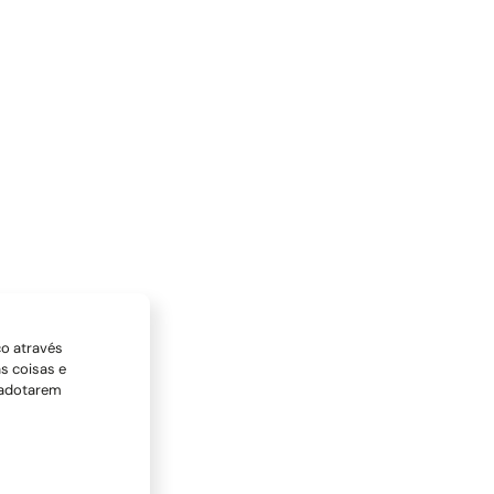
co através
s coisas e
 adotarem