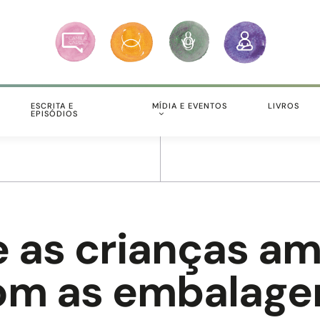
S
ESCRITA E
MÍDIA E EVENTOS
LIVROS
EPISÓDIOS
ue as crianças 
com as embalage