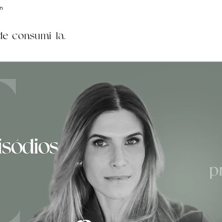
n
de consumi-la.