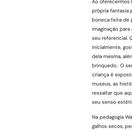
Ao oferecermos b
própria fantasia
boneca feita de p
imaginação para
seu referencial.
inicialmente, gos
dela mesma, alé
brinquedo. O sen
criança é expost
museus, as histó
ressaltar que aq
seu senso estéti
Na pedagogia Wal
galhos secos, pe