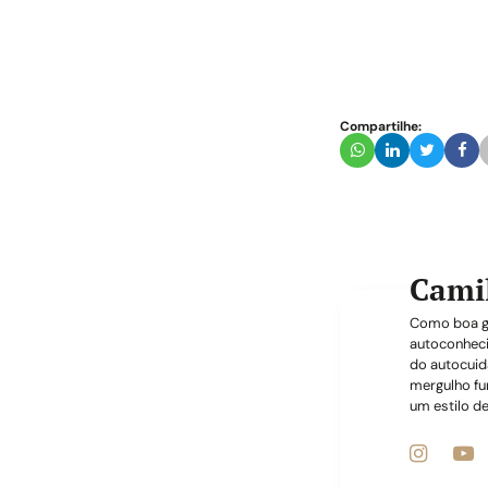
Compartilhe:
Cami
Como boa ge
autoconheci
do autocuid
mergulho fu
um estilo de