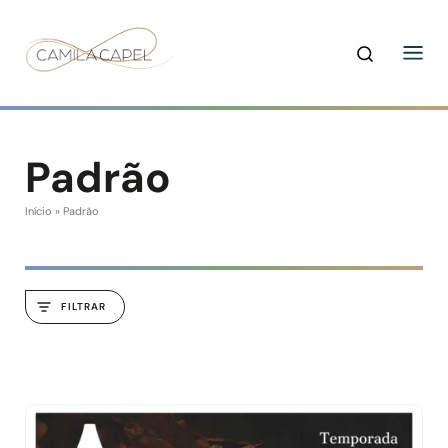
Padrão
Início
»
Padrão
FILTRAR