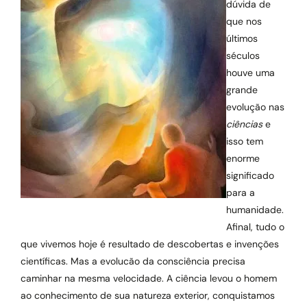
dúvida de
que nos
últimos
séculos
houve uma
grande
evolução nas
ciências
e
isso tem
enorme
significado
para a
humanidade.
Afinal, tudo o
que vivemos hoje é resultado de descobertas e invenções
científicas. Mas a evolucão da consciência precisa
caminhar na mesma velocidade. A ciência levou o homem
ao conhecimento de sua natureza exterior, conquistamos