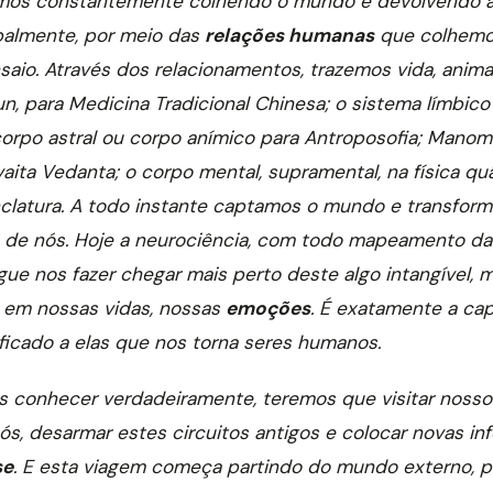
amos constantemente colhendo o mundo e devolvendo 
cipalmente, por meio das
relações humanas
que colhemos
saio. Através dos relacionamentos, trazemos vida, anim
un, para Medicina Tradicional Chinesa; o sistema límbico
corpo astral ou corpo anímico para Antroposofia; Mano
vaita Vedanta; o corpo mental, supramental, na física qu
clatura. A todo instante captamos o mundo e transfor
o de nós. Hoje a neurociência, com todo mapeamento da
gue nos fazer chegar mais perto deste algo intangível, 
a em nossas vidas, nossas
emoções
. É exatamente a ca
nificado a elas que nos torna seres humanos.
 conhecer verdadeiramente, teremos que visitar nossos
ós, desarmar estes circuitos antigos e colocar novas in
se
. E esta viagem começa partindo do mundo externo, p