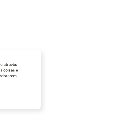
co através
s coisas e
 adotarem