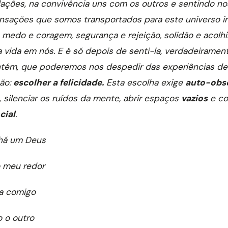
ações, na convivência uns com os outros e sentindo nos
nsações que somos transportados para este universo int
a, medo e coragem, segurança e rejeição, solidão e acolh
a vida em nós.
E é só depois de senti-la, verdadeiramen
ntém, que poderemos nos despedir das experiências de
ão:
escolher a felicidade.
Esta escolha exige
auto-obs
, silenciar os ruídos da mente, abrir espaços
vazios
e co
cial
.
há um Deus
 meu redor
a comigo
 o outro