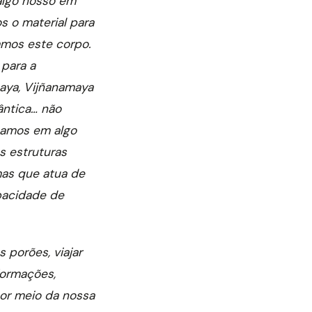
algo nosso em
 o material para
amos este corpo.
 para a
maya, Vijñanamaya
ântica… não
mamos em algo
s estruturas
mas que atua de
pacidade de
 porões, viajar
formações,
or meio da nossa