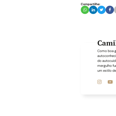
Compartilhe:
Cami
Como boa ge
autoconheci
do autocuid
mergulho fu
um estilo de