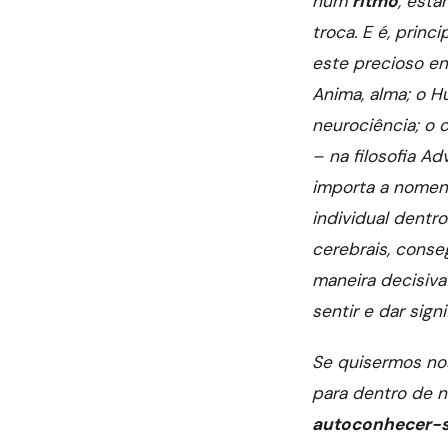
num
ritmo
, est
troca. E é, prin
este precioso en
Anima, alma; o H
neurociência; o 
– na filosofia Ad
importa a nomen
individual dentr
cerebrais, conse
maneira decisiv
sentir e dar sig
Se quisermos nos
para dentro de n
autoconhecer-