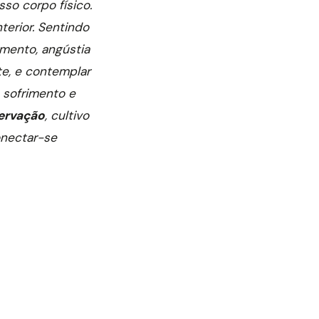
so corpo físico.
erior. Sentindo
imento, angústia
te, e contemplar
 sofrimento e
ervação
, cultivo
nectar-se