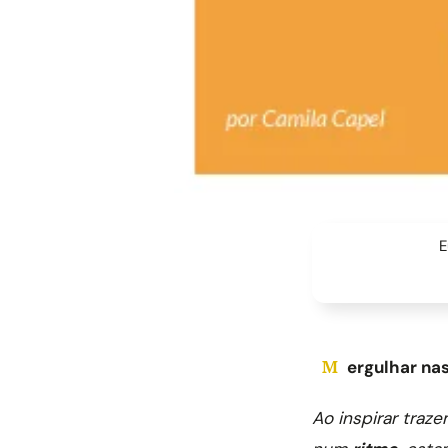
E
Mergulhar n
Ao inspirar traz