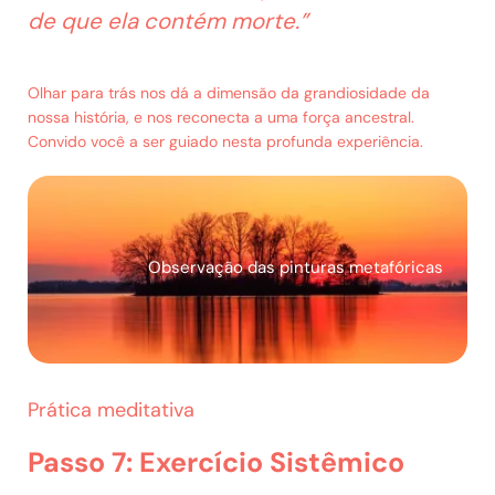
de que ela contém morte.”
Olhar para trás nos dá a dimensão da grandiosidade da
nossa história, e nos reconecta a uma força ancestral.
Convido você a ser guiado nesta profunda experiência.
Observação das pinturas metafóricas
Prática meditativa
Passo 7:
Exercício Sistêmico