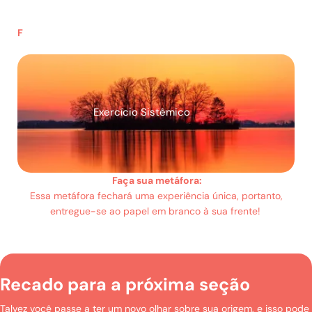
F
Exercício Sistêmico
Faça sua metáfora:
Essa metáfora fechará uma experiência única, portanto,
entregue-se ao papel em branco à sua frente!
Recado para a próxima seção
Talvez você passe a ter um novo olhar sobre sua origem, e isso pode