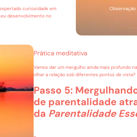
despertado curiosidade em
Observação 
 seu desenvolvimento no
Prática meditativa
Vamos dar um mergulho ainda mais profundo na
olhar a relação sob diferentes pontos de vista?
Passo 5: Mergulhando
de parentalidade atr
da
Parentalidade Ess