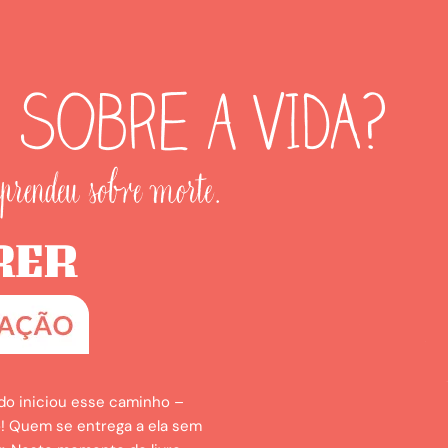
do iniciou esse caminho –
ão! Quem se entrega a ela sem