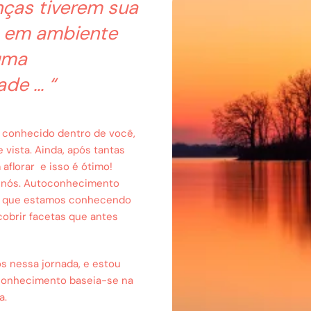
nças tiverem sua
da em ambiente
uma
de … “
já conhecido dentro de você,
 vista. Ainda, após tantas
aflorar e isso é ótimo!
 nós. Autoconhecimento
im, que estamos conhecendo
cobrir facetas que antes
s nessa jornada, e estou
 conhecimento baseia-se na
a.