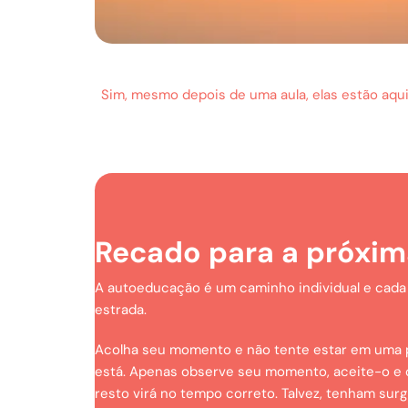
Sim, mesmo depois de uma aula, elas estão aqu
Recado para a próxim
A autoeducação é um caminho individual e cada
estrada.
Acolha seu momento e não tente estar em uma p
está. Apenas observe seu momento, aceite-o e o
resto virá no tempo correto. Talvez, tenham sur