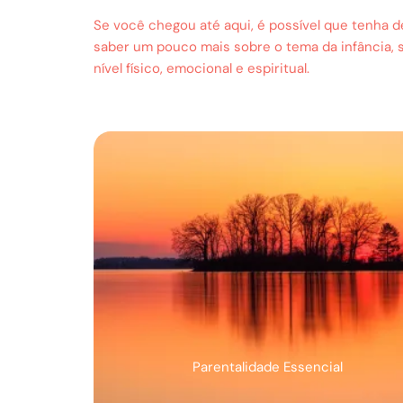
Se você chegou até aqui, é possível que tenha 
saber um pouco mais sobre o tema da infância,
nível físico, emocional e espiritual.
Parentalidade Essencial