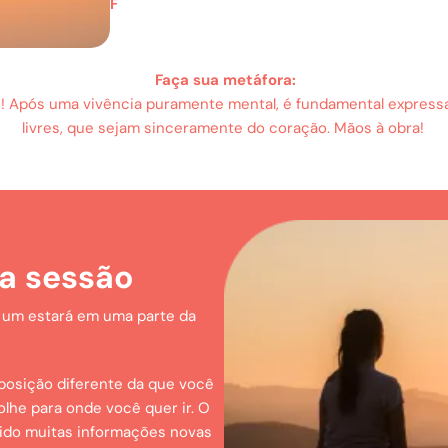
F
Faça sua metáfora:
i! Após uma vivência puramente mental, é fundamental expres
livres, que sejam sinceramente do coração. Mãos à obra!
a sessão
 um estará em uma parte da
osição diferente da que você
lhe para onde você quer ir. O
gido muitas informações novas